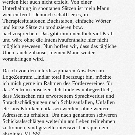
werden hier auch nicht erzielt. Von einer
Unterhaltung in spontanen Sätzen ist mein Mann
weit entfernt. Dennoch schafft er es, in
Therapiesituationen Buchstaben, einfache Wörter
und kurze Sätze zu produzieren bzw.
nachzusprechen. Das gibt ihm unendlich viel Kraft
und wäre ohne die Intensivaufenthalte hier nicht
möglich gewesen. Nun hoffen wir, dass das tägliche
Üben, auch zuhause, meinen Mann weiter
voranbringen wird.
Da ich von den interdisziplinären Ansätzen im
LogoZentrum Lindlar total überzeugt bin, möchte
ich mich gerne im Rahmen des Fördervereines für
das Zentrum einsetzen. Ich finde es unbegreiflich,
dass Menschen mit erworbenem Sprachverlust und
Sprachschädigungen nach Schlaganfällen, Unfällen
etc. aus Kliniken entlassen werden, ohne weitere
Adressen zu erhalten. Um nach genannten schweren
Schicksalsschlägen weiterhin am Leben teilnehmen
zu können, sind gezielte intensive Therapien ein
absolutes MUSS!