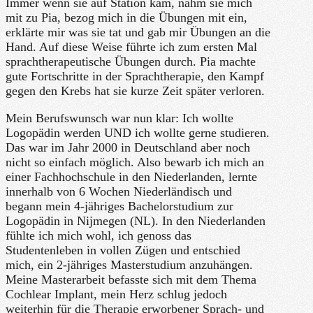
Immer wenn sie auf Station kam, nahm sie mich
mit zu Pia, bezog mich in die Übungen mit ein,
erklärte mir was sie tat und gab mir Übungen an die
Hand. Auf diese Weise führte ich zum ersten Mal
sprachtherapeutische Übungen durch. Pia machte
gute Fortschritte in der Sprachtherapie, den Kampf
gegen den Krebs hat sie kurze Zeit später verloren.
Mein Berufswunsch war nun klar: Ich wollte
Logopädin werden UND ich wollte gerne studieren.
Das war im Jahr 2000 in Deutschland aber noch
nicht so einfach möglich. Also bewarb ich mich an
einer Fachhochschule in den Niederlanden, lernte
innerhalb von 6 Wochen Niederländisch und
begann mein 4-jähriges Bachelorstudium zur
Logopädin in Nijmegen (NL). In den Niederlanden
fühlte ich mich wohl, ich genoss das
Studentenleben in vollen Zügen und entschied
mich, ein 2-jähriges Masterstudium anzuhängen.
Meine Masterarbeit befasste sich mit dem Thema
Cochlear Implant, mein Herz schlug jedoch
weiterhin für die Therapie erworbener Sprach- und