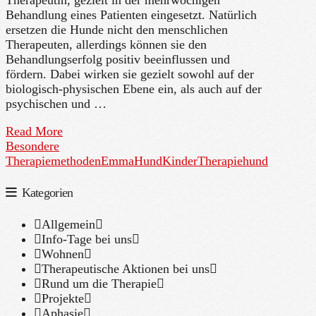
Therapeutin, gezielt in der mehrwöchigen
Behandlung eines Patienten eingesetzt. Natürlich
ersetzen die Hunde nicht den menschlichen
Therapeuten, allerdings können sie den
Behandlungserfolg positiv beeinflussen und
fördern. Dabei wirken sie gezielt sowohl auf der
biologisch-physischen Ebene ein, als auch auf der
psychischen und …
Read More
Besondere
Therapiemethoden
Emma
Hund
Kinder
Therapiehund
Kategorien
Allgemein
Info-Tage bei uns
Wohnen
Therapeutische Aktionen bei uns
Rund um die Therapie
Projekte
Aphasie